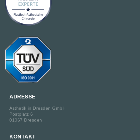
ADRESSE
Ästhetik in Dresden GmbH
Postplatz 6
01067 Dresden
KONTAKT