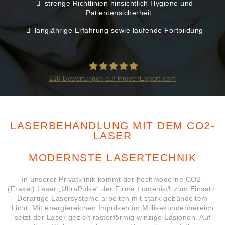
strenge Richtlinien hinsichtlich Hygiene und
Patientensicherheit
langjährige Erfahrung sowie laufende Fortbildung
226
Bewertungen auf ProvenExpert.com
ÄSTHETIK IN DRESDEN
LASERBEHANDLUNG MIT DEM CO2-
LASER
MODERNSTE LASERTECHNIK
In unserer Privatklinik kommt der hochmoderne CO2-
(Fraxel) Laser „UltraPulse“ der Firma Lumenis® zum Einsatz.
Derartige Lasersysteme arbeiten mit stark gebündeltem
Licht. Mit energiereichen Impulsen im Millisekundenbereich
setzt der Laser gezielt rasterförmig winzige Läsionen. Auf