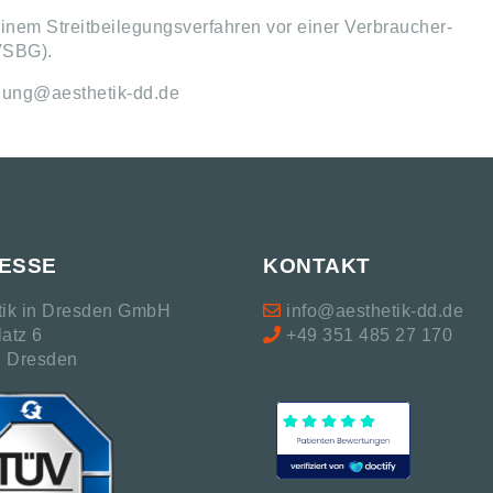
 einem Streitbeilegungsverfahren vor einer Verbraucher-
 VSBG).
nung@aesthetik-dd.de
ESSE
KONTAKT
tik in Dresden GmbH
info@aesthetik-dd.de
latz 6
+49 351 485 27 170
 Dresden