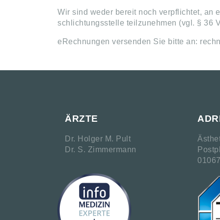
Wir sind weder bereit noch verpflichtet, an
schlichtungsstelle teilzunehmen (vgl. § 36
eRechnungen versenden Sie bitte an:
rech
ÄRZTE
ADR
Dr. Holger M. Pult
Ästhe
Dr. S. Zimmermann
Postp
01067