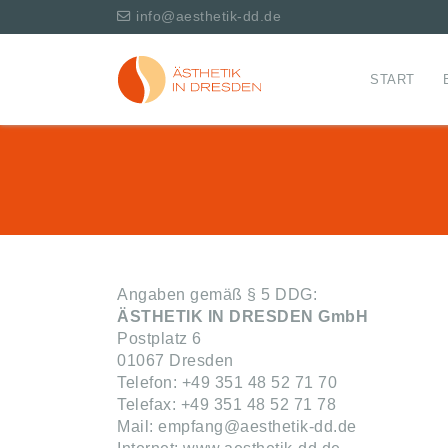
info@aesthetik-dd.de
START
Angaben gemäß § 5 DDG:
ÄSTHETIK IN DRESDEN GmbH
Postplatz 6
01067 Dresden
Telefon: +49 351 48 52 71 70
Telefax: +49 351 48 52 71 78
Mail:
empfang@aesthetik-dd.de