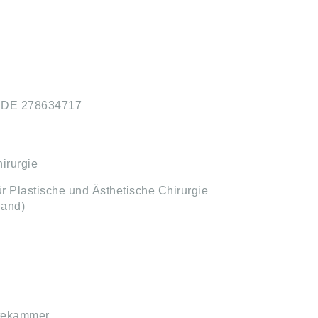
: DE 278634717
irurgie
r Plastische und Ästhetische Chirurgie
land)
ztekammer