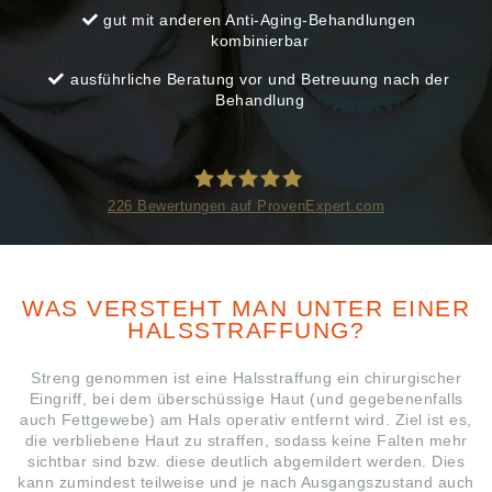
gut mit anderen Anti-Aging-Behandlungen
kombinierbar
ausführliche Beratung vor und Betreuung nach der
Behandlung
226
Bewertungen auf ProvenExpert.com
ÄSTHETIK IN DRESDEN
WAS VERSTEHT MAN UNTER EINER
HALSSTRAFFUNG?
Streng genommen ist eine Halsstraffung ein chirurgischer
Eingriff, bei dem überschüssige Haut (und gegebenenfalls
auch Fettgewebe) am Hals operativ entfernt wird. Ziel ist es,
die verbliebene Haut zu straffen, sodass keine Falten mehr
sichtbar sind bzw. diese deutlich abgemildert werden. Dies
kann zumindest teilweise und je nach Ausgangszustand auch