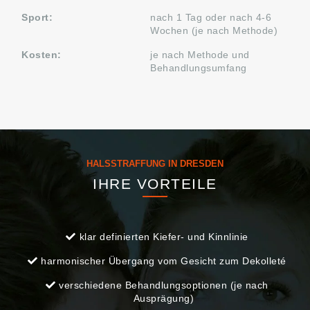
Sport:
nach 1 Tag oder nach 4-6
Wochen (je nach Methode)
Kosten:
je nach Methode und
Behandlungsumfang
HALSSTRAFFUNG IN DRESDEN
IHRE VORTEILE
klar definierten Kiefer- und Kinnlinie
harmonischer Übergang vom Gesicht zum Dekolleté
verschiedene Behandlungsoptionen (je nach
Ausprägung)