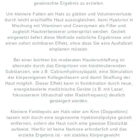
gewünschte Ergebnis zu erzielen.
Um kleinere Falten am Hals zu glätten und Volumenverluste
durch leicht erschlaffte Haut auszugleichen, kann Hyaluron in
Mischung mit Vitaminen und Coenzymen als Filler und
zugleich Hautverbesserer unterspritzt werden. Gezielt
eingesetzt liefert diese Methode natürliche Ergebnisse und
einen sofort sichtbaren Effekt, ohne dass Sie eine Ausfallzeit
einplanen müssen.
Bei einer leichten bis moderaten Hauterschlaffung ist
alternativ durch das Einspritzen von biostimulierenden
Substanzen, wie z.B. Calciumhydroxylapatit, eine Stimulation
der körpereigenen Kollagenfasern und damit Straffung der
Haut möglich. Dieser Effekt kann in Kombination durch neue,
energiebasierte medizinische Geräte (z.B. mit Laser,
fokussiertem Utlraschall oder Radiofrequenz) deutlich
gesteigert werden.
Kleinere Fettdepots am Hals oder am Kinn (Doppelkinn)
lassen sich durch eine sogenannte Injektionslipolyse gezielt
entfernen, sofern die Haut noch eine gewisse Elastizität
aufweist. Hierfür ist keine Narkose erforderlich und das
erzielte Ergebnis ist - ein stabiles Körpergewicht